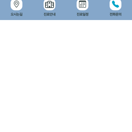
오시는길
진료안내
진료일정
전화문의
엔탑이비인후과병원
카카오맵 길찾기
네이버맵 길찾기
도로명
광주광역시 북구 설죽로 347 (매곡동 3-4)
지번
광주광역시 북구 매곡동 3-4 고려고등학교 옆
대표번호 : 062 - 717 - 7500