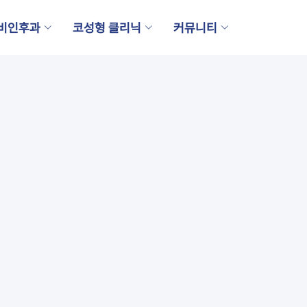
비인후과
코성형 클리닉
커뮤니티